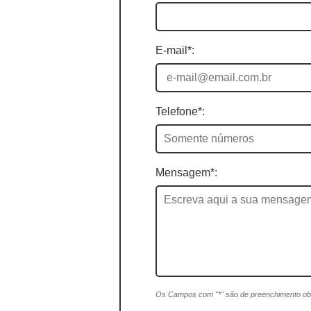
E-mail*:
Telefone*:
Mensagem*:
Os Campos com "*" são de preenchimento obr